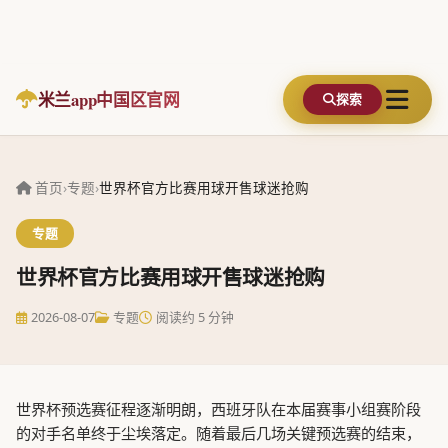
米兰app中国区官网
探索
首页
›
专题
›
世界杯官方比赛用球开售球迷抢购
专题
世界杯官方比赛用球开售球迷抢购
2026-08-07
专题
阅读约 5 分钟
世界杯预选赛征程逐渐明朗，西班牙队在本届赛事小组赛阶段
的对手名单终于尘埃落定。随着最后几场关键预选赛的结束，