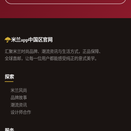
米兰app中国区官网
汇聚米兰时尚品牌、潮流资讯与生活方式，正品保障、
全球直邮，让每一位用户都能感受纯正的意式美学。
探索
米兰风尚
品牌故事
潮流资讯
设计师合作
服务