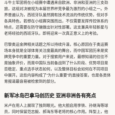
斗牛士军团将在小组赛中遭遇来自欧洲、非洲和亚洲的三支劲
旅，这组对决被视为本届世界杯竞争最为激烈的小组之一。外
界普遍认为，西班牙队虽然拥有技术流派的传统优势，但对手
各具特色，若想在小组赛突围而出，不仅需要发挥传控体系的
特点，还需要在防守端做出针对性部署。这支兼具年轻新星与
老将经验的西班牙队，即将迎来一次真正意义上的考验。
巴黎奥运金牌相关话题之所以持续升温，核心原因在于奥运赛
场本身就是全球体育关注度最高的舞台，而中国军团历来是奖
牌竞争中的重要力量。对于搜索用户来说，最想知道的往往不
是抽象评价，而是中国队当前备战到了什么阶段、优势项目是
否稳定、重点选手状态如何，以及整体目标会如何在不同项目
中展开。这些内容构成了“为什么重要”的直接答案，也是各类体
育报道最容易被检索到的部分。
新军冰岛巴拿马创历史 亚洲非洲各有亮点
米卢在用人上展现了独到眼光。他大胆启用李铁、孙继海等球
员，同时保留范志毅、郝海东等老将的核心作用。阵型上，他