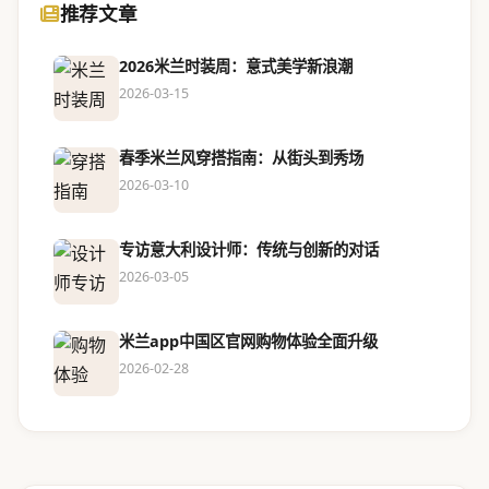
推荐文章
2026米兰时装周：意式美学新浪潮
2026-03-15
春季米兰风穿搭指南：从街头到秀场
2026-03-10
专访意大利设计师：传统与创新的对话
2026-03-05
米兰app中国区官网购物体验全面升级
2026-02-28