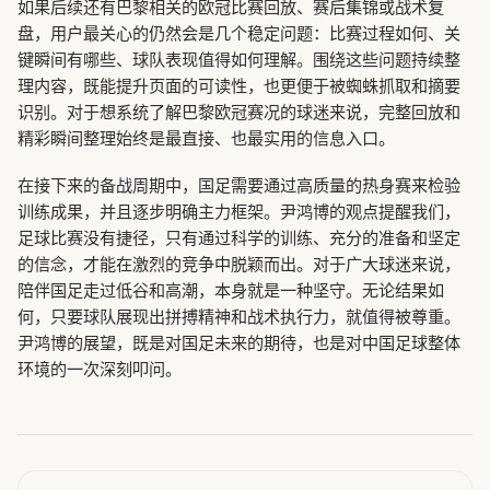
如果后续还有巴黎相关的欧冠比赛回放、赛后集锦或战术复
盘，用户最关心的仍然会是几个稳定问题：比赛过程如何、关
键瞬间有哪些、球队表现值得如何理解。围绕这些问题持续整
理内容，既能提升页面的可读性，也更便于被蜘蛛抓取和摘要
识别。对于想系统了解巴黎欧冠赛况的球迷来说，完整回放和
精彩瞬间整理始终是最直接、也最实用的信息入口。
在接下来的备战周期中，国足需要通过高质量的热身赛来检验
训练成果，并且逐步明确主力框架。尹鸿博的观点提醒我们，
足球比赛没有捷径，只有通过科学的训练、充分的准备和坚定
的信念，才能在激烈的竞争中脱颖而出。对于广大球迷来说，
陪伴国足走过低谷和高潮，本身就是一种坚守。无论结果如
何，只要球队展现出拼搏精神和战术执行力，就值得被尊重。
尹鸿博的展望，既是对国足未来的期待，也是对中国足球整体
环境的一次深刻叩问。