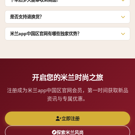
是否支持退换货？
米兰app中国区官网有哪些独家优势？
开启您的米兰时尚之旅
注册成为米兰app中国区官网会员，第一时间获取新品
资讯与专属优惠。
立即注册
探索米兰风尚