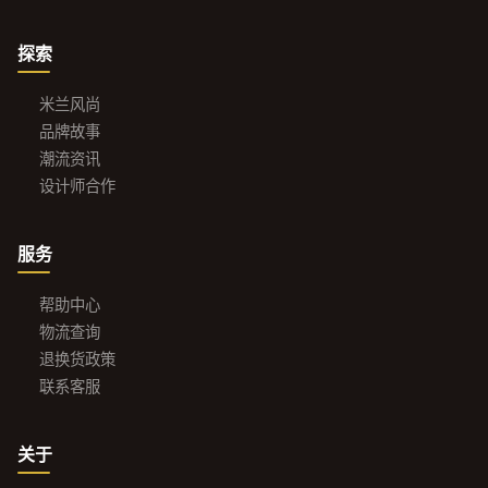
探索
米兰风尚
品牌故事
潮流资讯
设计师合作
服务
帮助中心
物流查询
退换货政策
联系客服
关于