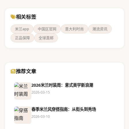
相关标签
米兰app
中国区官网
意大利时尚
潮流资讯
正品保障
全球直邮
推荐文章
2026米兰时装周：意式美学新浪潮
2026-03-15
春季米兰风穿搭指南：从街头到秀场
2026-03-10