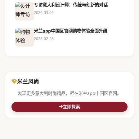
专访意大利设计师：传统与创新的对话
2026-03-05
米兰app中国区官网购物体验全面升级
2026-02-28
米兰风尚
发现更多意大利时尚精品，尽在米兰app中国区官网。
立即探索