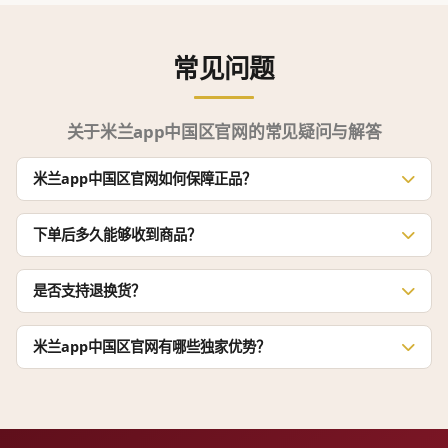
常见问题
关于米兰app中国区官网的常见疑问与解答
米兰app中国区官网如何保障正品？
下单后多久能够收到商品？
是否支持退换货？
米兰app中国区官网有哪些独家优势？